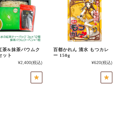
紅茶&抹茶バウムク
百都かれん 清水 もつカレ
セット
ー 150g
¥2,400
(税込)
¥620
(税込)